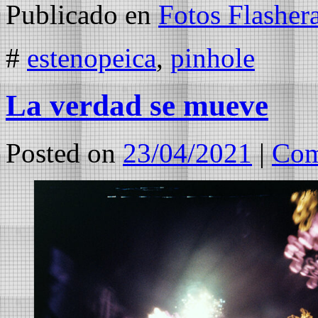
Publicado en
Fotos Flasher
#
estenopeica
,
pinhole
La verdad se mueve
Posted on
23/04/2021
|
Com