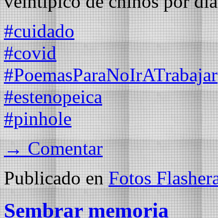
veintipico de chinos por dí
#cuidado
#covid
#PoemasParaNoIrATrabajar
#estenopeica
#pinhole
→ Comentar
Publicado en
Fotos Flasher
Sembrar memoria