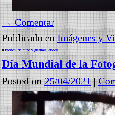
→ Comentar
Publicado en
Imágenes y Vi
#
bichos
,
deleuze y guattari
,
ebook
Día Mundial de la Foto
Posted on
25/04/2021
|
Com