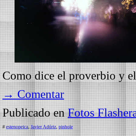
Como dice el proverbio y el 
→ Comentar
Publicado en
Fotos Flasher
#
estenopeica
,
Javier Adúriz
,
pinhole