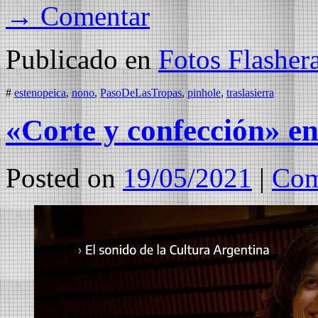
→ Comentar
Publicado en
Fotos Flasher
#
estenopeica
,
nono
,
PasoDeLasTropas
,
pinhole
,
traslasierra
«Corte y confección» e
Posted on
19/05/2021
|
Com