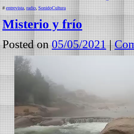
#
entrevista
,
radio
,
SonidoCultura
Misterio y frío
Posted on
05/05/2021
|
Com