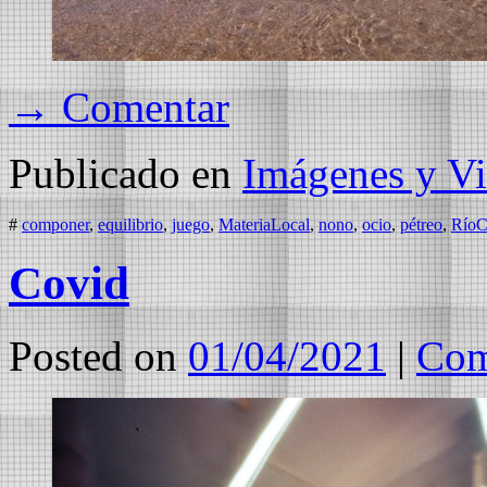
→ Comentar
Publicado en
Imágenes y Vi
#
componer
,
equilibrio
,
juego
,
MateriaLocal
,
nono
,
ocio
,
pétreo
,
RíoC
Covid
Posted on
01/04/2021
|
Com