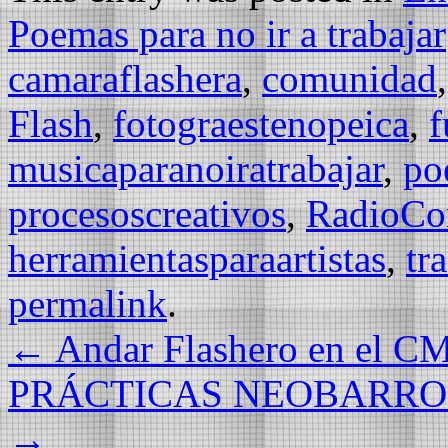
Poemas para no ir a trabajar
camaraflashera
,
comunidad
Flash⁠
,
fotograestenopeica
,
f
musicaparanoiratrabajar
,
po
procesoscreativos⁠
,
RadioCom
⁠herramientasparaartistas
,
⁠t
permalink
.
←
Andar Flashero en el C
PRÁCTICAS NEOBARR
→