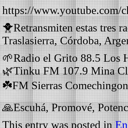
https://www.youtube.co
🐥Retransmiten estas tres ra
Traslasierra, Córdoba, Arge
🌱Radio el Grito 88.5 Los H
🌿Tinku FM 107.9 Mina Cl
☘️FM Sierras Comechingone
🙏Escuhá, Promové, Potenc
This entry was posted in
En