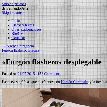
Sitio de pruebas
de Fernando Aíta
Skip to content
Inicio
Libros y textos
Otras exploraciones
Bio/CV
Contacto
←
Agenda furgonera
Furgón flashero: Gracias
→
«Furgón flashero» desplegable
Posted on
21/07/2015
|
153 Comments
Las piezas gráficas que diseñamos con
Hernán Cardinale
, y la inval