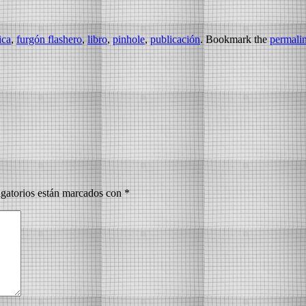
ica
,
furgón flashero
,
libro
,
pinhole
,
publicación
. Bookmark the
permali
gatorios están marcados con
*