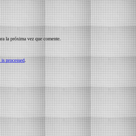
ara la próxima vez que comente.
is processed
.