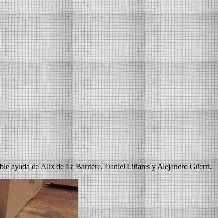
uable ayuda de Alix de La Barrière, Daniel Liñares y Alejandro Güerri.