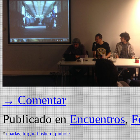
→ Comentar
Publicado en
Encuentros
,
F
#
charlas
,
furgón flashero
,
pinhole