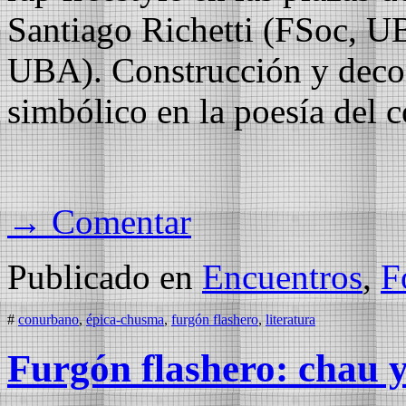
Santiago Richetti (FSoc, U
UBA). Construcción y decons
simbólico en la poesía del 
→ Comentar
Publicado en
Encuentros
,
F
#
conurbano
,
épica-chusma
,
furgón flashero
,
literatura
Furgón flashero: chau y