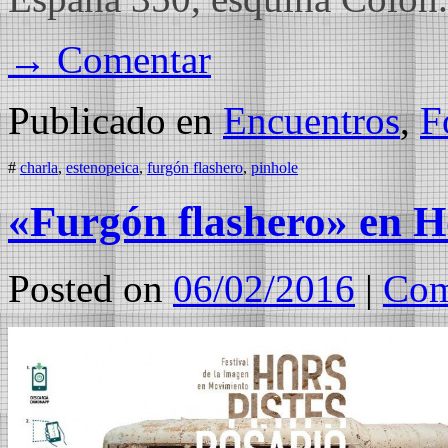
→ Comentar
Publicado en
Encuentros
,
F
#
charla
,
estenopeica
,
furgón flashero
,
pinhole
«Furgón flashero» en H
Posted on
06/02/2016
|
Com