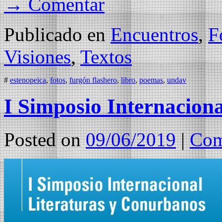
→ Comentar
Publicado en
Encuentros
,
F
Visiones
,
Textos
#
estenopeica
,
fotos
,
furgón flashero
,
libro
,
poemas
,
undav
I Simposio Internacion
Posted on
09/06/2019
|
Com