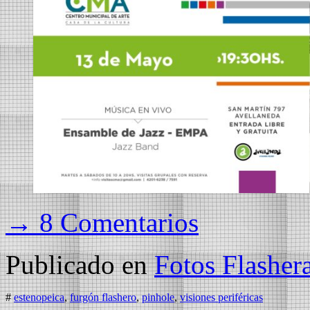
→ 8 Comentarios
Publicado en
Fotos Flasher
#
estenopeica
,
furgón flashero
,
pinhole
,
visiones periféricas