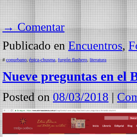
→ Comentar
Publicado en
Encuentros
,
F
#
conurbano
,
épica-chusma
,
furgón flashero
,
literatura
Nueve preguntas en el 
Posted on
08/03/2018
|
Com