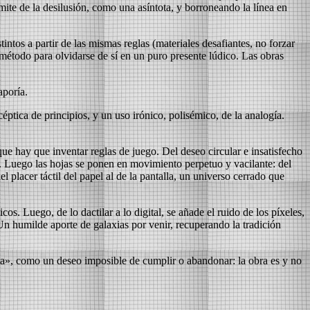
ite de la desilusión, como una asíntota, y borroneando la línea en
ntos a partir de las mismas reglas (materiales desafiantes, no forzar
n método para olvidarse de sí en un puro presente lúdico. Las obras
aporía.
éptica de principios, y un uso irónico, polisémico, de la analogía.
ue hay que inventar reglas de juego. Del deseo circular e insatisfecho
. Luego las hojas se ponen en movimiento perpetuo y vacilante: del
el placer táctil del papel al de la pantalla, un universo cerrado que
s. Luego, de lo dactilar a lo digital, se añade el ruido de los píxeles,
Un humilde aporte de galaxias por venir, recuperando la tradición
ista», como un deseo imposible de cumplir o abandonar: la obra es y no