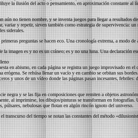
luye la ilusión del acto o pensamiento, en aproximación constante al lím
 aún no tienen nombre, y se inventa juegos para llegar a resultados disti
ar, variar y repetir, sirven también como estrategia de supervivencia: u
es siderales.
as primeras preguntas se hacen eco. Una cronología extrema, a modo de 
de la imagen es y no es un cráneo; es y no una luna. Una declaración esc
lleno
uesta en abismo, en cada página se registra un juego improvisado en el q
na erógena. Se rehúsa llenar un vacío y en cambio se orbitan sus bordes
s ceros y unos de un vídeo donde las páginas pasan incesantes, febriles: d
ie negra y se las fija en composiciones que remiten a objetos astronómico
nte, al imprimirse, los dibujos/pinturas se transforman en fotografías. 
, púlsares, nebulosas que flotan en algún rincón ignoto del universo.
en el transcurso del tiempo se notan las constantes del método «dilusion