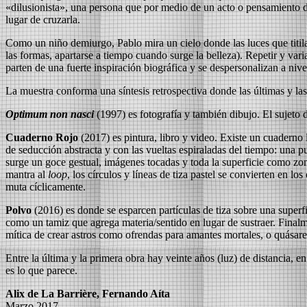
«dilusionista», una persona que por medio de un acto o pensamiento di
lugar de cruzarla.
Como un niño demiurgo, Pablo mira un cielo donde las luces que titilan
las formas, apartarse a tiempo cuando surge la belleza). Repetir y vari
parten de una fuerte inspiración biográfica y se despersonalizan a nivel
La muestra conforma una síntesis retrospectiva donde las últimas y l
Optimum non nasci
(1997) es fotografía y también dibujo. El sujeto 
Cuaderno Rojo
(2017) es pintura, libro y video. Existe un cuaderno 
de seducción abstracta y con las vueltas espiraladas del tiempo: una p
surge un goce gestual, imágenes tocadas y toda la superficie como zo
mantra al
loop
, los círculos y líneas de tiza pastel se convierten en lo
muta cíclicamente.
Polvo
(2016) es donde se esparcen partículas de tiza sobre una superfic
como un tamiz que agrega materia/sentido en lugar de sustraer. Finalme
mítica de crear astros como ofrendas para amantes mortales, o quásares
Entre la última y la primera obra hay veinte años (luz) de distancia, 
es lo que parece.
Alix de La Barrière, Fernando Aíta
Marzo 2017