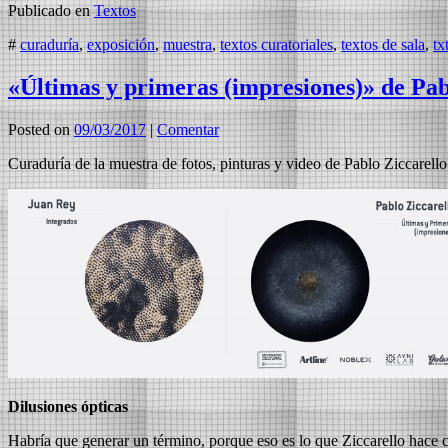
Publicado en
Textos
#
curaduría
,
exposición
,
muestra
,
textos curatoriales
,
textos de sala
,
tx
«Últimas y primeras (impresiones)» de Pab
Posted on
09/03/2017
|
Comentar
Curaduría de la muestra de fotos, pinturas y video de Pablo Ziccarell
Dilusiones ópticas
Habría que generar un término, porque eso es lo que Ziccarello hace c