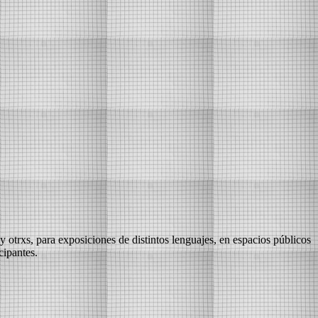
 y otrxs, para exposiciones de distintos lenguajes, en espacios públicos
cipantes.