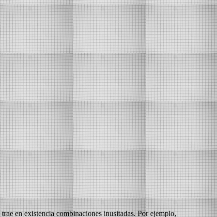
 trae en existencia combinaciones inusitadas. Por ejemplo,