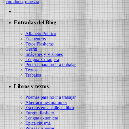
#
curaduría
,
muestra
Entradas del Blog
Alfabeto Político
Encuentros
Fotos Flasheras
Grafiti
Imágenes y Visiones
Lengua Extranjera
Poemas para no ir a trabajar
Textos
Trabajos
Libros y textos
Poemas para no ir a trabajar
Aberraciones por amor
Escritos en la calle, el libro
Furgón flashero
Lengua extranjera
Épica chusma
Prosas dispersas