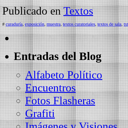
Publicado en
Textos
#
curaduría
,
exposición
,
muestra
,
textos curatoriales
,
textos de sala
,
tx
Entradas del Blog
Alfabeto Político
Encuentros
Fotos Flasheras
Grafiti
Imágenes y Visiones