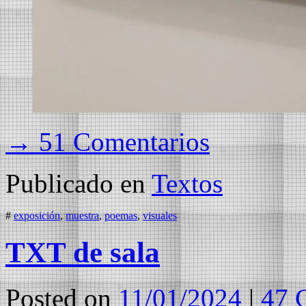
→ 51 Comentarios
Publicado en
Textos
#
exposición
,
muestra
,
poemas
,
visuales
TXT de sala
Posted on
11/01/2024
|
47 