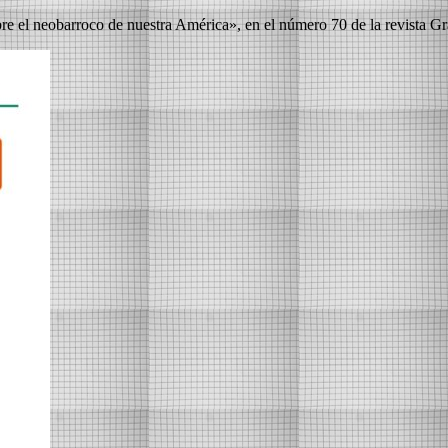
bre el neobarroco de nuestra América», en el número 70 de la revista G