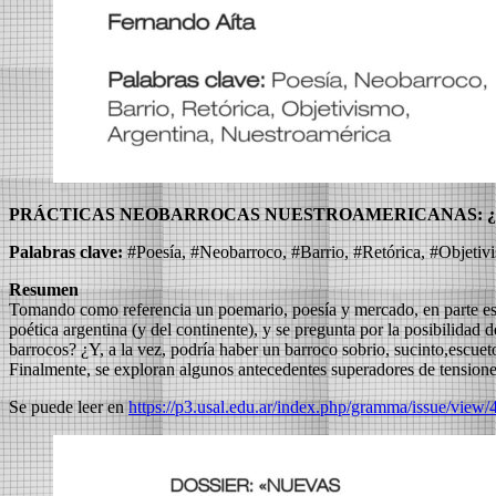
PRÁCTICAS NEOBARROCAS NUESTROAMERICANAS: ¿S
Palabras clave:
#Poesía, #Neobarroco, #Barrio, #Retórica, #Objetiv
Resumen
Tomando como referencia un poemario, poesía y mercado, en parte escr
poética argentina (y del continente), y se pregunta por la posibilida
barrocos? ¿Y, a la vez, podría haber un barroco sobrio, sucinto,escuet
Finalmente, se exploran algunos antecedentes superadores de tensiones
Se puede leer en
https://p3.usal.edu.ar/index.php/gramma/issue/view/