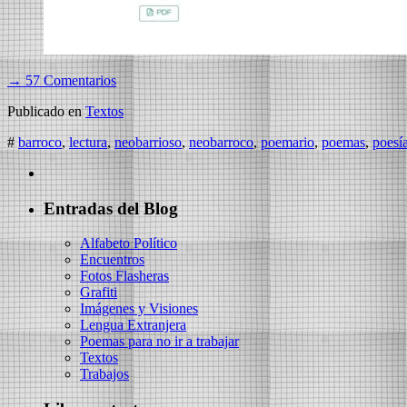
→ 57 Comentarios
Publicado en
Textos
#
barroco
,
lectura
,
neobarrioso
,
neobarroco
,
poemario
,
poemas
,
poesí
Entradas del Blog
Alfabeto Político
Encuentros
Fotos Flasheras
Grafiti
Imágenes y Visiones
Lengua Extranjera
Poemas para no ir a trabajar
Textos
Trabajos