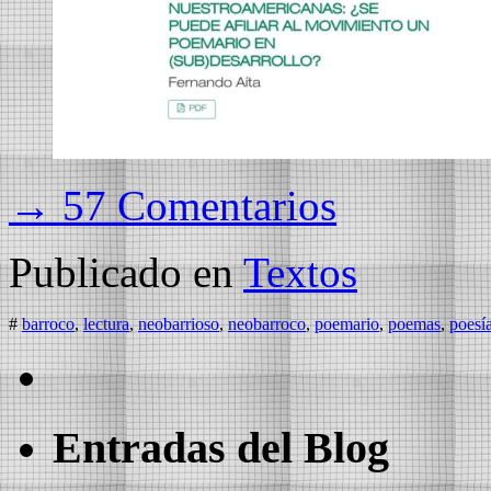
→ 57 Comentarios
Publicado en
Textos
#
barroco
,
lectura
,
neobarrioso
,
neobarroco
,
poemario
,
poemas
,
poesí
Entradas del Blog