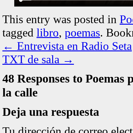
This entry was posted in
Po
tagged
libro
,
poemas
. Book
←
Entrevista en Radio Seta
TXT de sala
→
48 Responses to
Poemas pa
la calle
Deja una respuesta
Tu dirección de correo elec