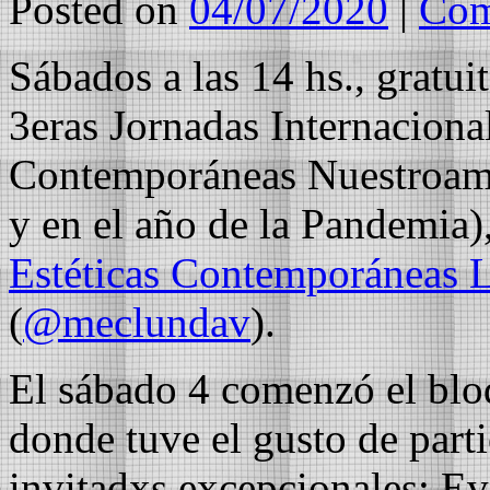
Posted on
04/07/2020
|
Com
Sábados a las 14 hs., gratui
3eras Jornadas Internacional
Contemporáneas Nuestroame
y en el año de la Pandemia)
Estéticas Contemporáneas 
(
@meclundav
).
El sábado 4 comenzó el bloq
donde tuve el gusto de part
invitadxs excepcionales: Ev