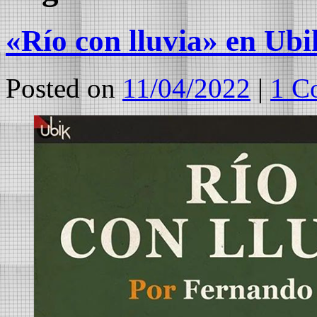
«Río con lluvia» en Ubi
Posted on
11/04/2022
|
1 C