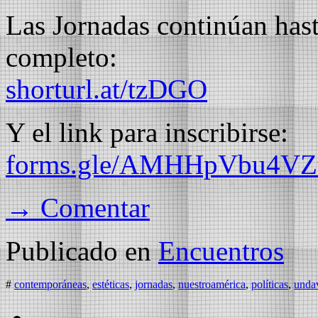
Las Jornadas continúan has
completo:
shorturl.at/tzDGO
Y el link para inscribirse:
forms.gle/AMHHpVbu4V
→ Comentar
Publicado en
Encuentros
#
contemporáneas
,
estéticas
,
jornadas
,
nuestroamérica
,
políticas
,
unda