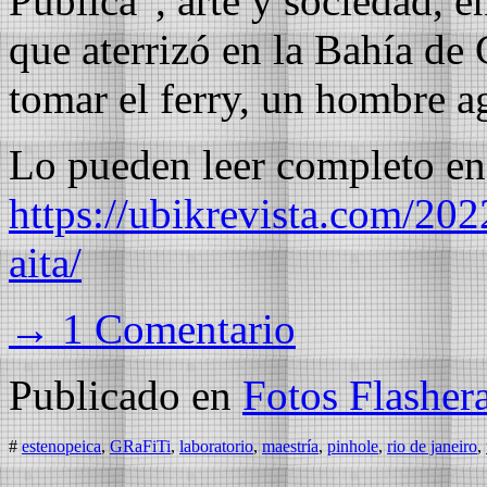
Pública”, arte y sociedad, 
que aterrizó en la Bahía de 
tomar el ferry, un hombre 
Lo pueden leer completo en
https://ubikrevista.com/202
aita/
→ 1 Comentario
Publicado en
Fotos Flasher
#
estenopeica
,
GRaFiTi
,
laboratorio
,
maestría
,
pinhole
,
rio de janeiro
,