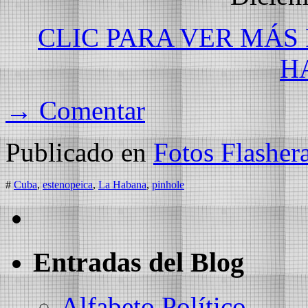
CLIC PARA VER MÁS
H
→ Comentar
Publicado en
Fotos Flasher
#
Cuba
,
estenopeica
,
La Habana
,
pinhole
Entradas del Blog
Alfabeto Político