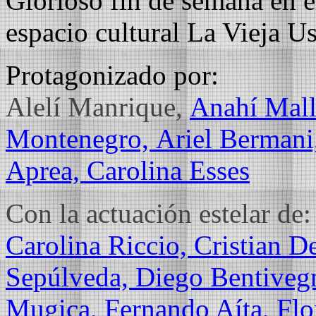
Glorioso fin de semana en e
espacio cultural La Vieja Us
Protagonizado por:
Alelí Manrique,
Anahí Mall
Montenegro,
Ariel Bermani
Aprea,
Carolina Esses
Con la actuación estelar de:
Carolina Riccio,
Cristian D
Sepúlveda,
Diego Bentiveg
Mugica,
Fernando Aíta,
Flo