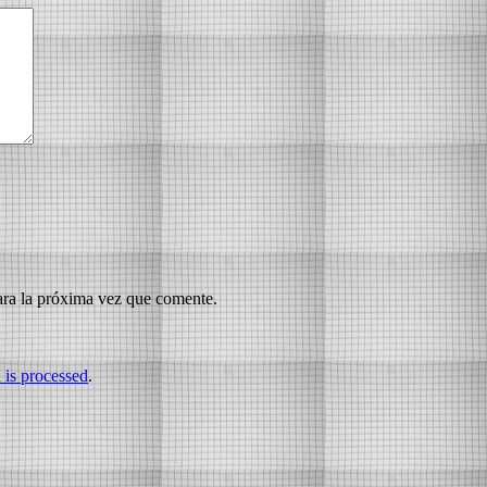
ara la próxima vez que comente.
is processed
.