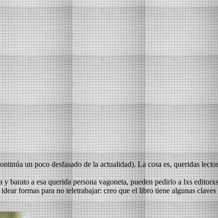
ntinúa un poco desfasado de la actualidad). La cosa es, queridas lector
ola y barato a esa querida persona vagoneta, pueden pedirlo a lxs editorx
ear formas para no teletrabajar: creo que el libro tiene algunas claves pa