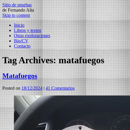
Sitio de pruebas
de Fernando Aíta
Skip to content
Inicio
Libros y textos
Otras exploraciones
Bio/CV
Contacto
Tag Archives:
matafuegos
Matafuegos
Posted on
18/12/2024
|
41 Comentarios