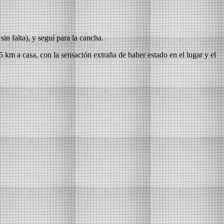
n falta), y seguí para la cancha.
 km a casa, con la sensación extraña de haber estado en el lugar y el