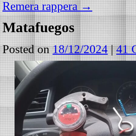
Remera rappera
→
Matafuegos
Posted on
18/12/2024
|
41 