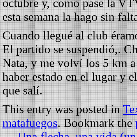
octubre y, como pasé la VTV
esta semana la hago sin falt
Cuando llegué al club éramo
El partido se suspendió,. C
Nata, y me volví los 5 km a
haber estado en el lugar y 
que salí.
This entry was posted in
Te
matafuegos
. Bookmark the
←
Una flecha, una vida (un 