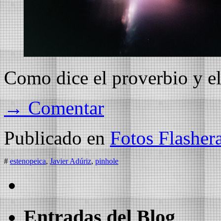
Como dice el proverbio y el 
→ Comentar
Publicado en
Fotos Flasher
#
estenopeica
,
Javier Adúriz
,
pinhole
Entradas del Blog