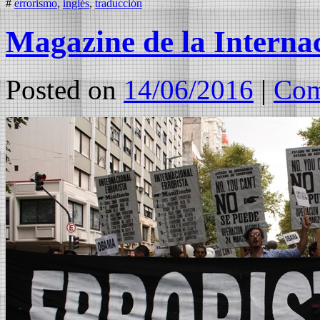
#
errorismo
,
inglés
,
traducción
Magazine de la Internac
Posted on
14/06/2016
|
Com