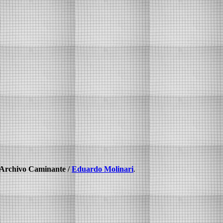
Archivo Caminante /
Eduardo Molinari
.