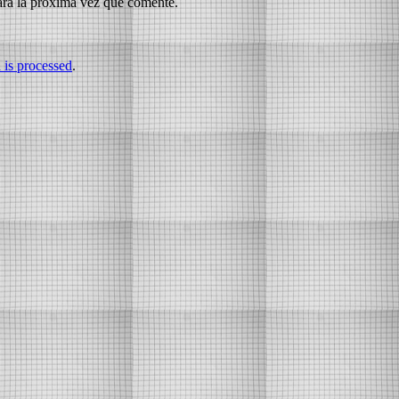
ara la próxima vez que comente.
is processed
.