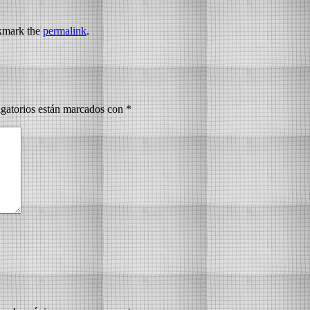
kmark the
permalink
.
gatorios están marcados con
*