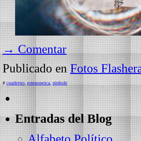
→ Comentar
Publicado en
Fotos Flasher
#
cuaderno
,
estenopeica
,
pinhole
Entradas del Blog
Alfabeto Político