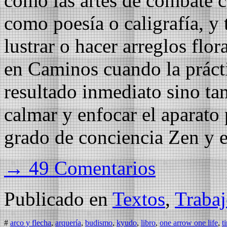
como las artes de combate co
como poesía o caligrafía, y 
lustrar o hacer arreglos flor
en Caminos cuando la práct
resultado inmediato sino tam
calmar y enfocar el aparato 
grado de conciencia Zen y e
→ 49 Comentarios
Publicado en
Textos
,
Trabaj
#
arco y flecha
,
arquería
,
budismo
,
kyudo
,
libro
,
one arrow one life
,
t