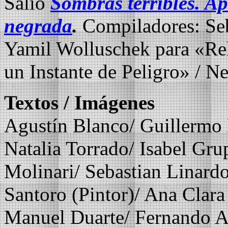
Salió
Sombras terribles. Ap
negrada
.
Compiladores: Seb
Yamil Wolluschek para «Re
un Instante de Peligro» / N
Textos / Imágenes
Agustín Blanco/ Guillermo 
Natalia Torrado/ Isabel Gr
Molinari/ Sebastian Linard
Santoro (Pintor)/ Ana Clar
Manuel Duarte/ Fernando A