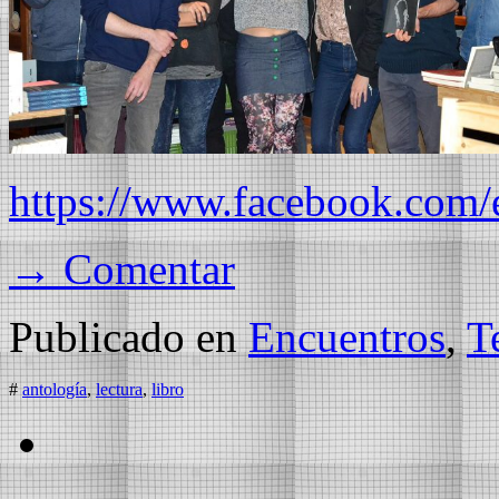
https://www.facebook.com
→ Comentar
Publicado en
Encuentros
,
T
#
antología
,
lectura
,
libro