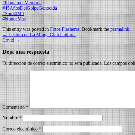
#PlantamosMemoria
#45AñosDelGolpeGenocida
#Son30Mil
#NuncaMas
This entry was posted in
Fotos Flasheras
. Bookmark the
permalink
.
←
Lectura en La Minga Club Cultural
Covid
→
Deja una respuesta
Tu dirección de correo electrónico no será publicada.
Los campos obli
Comentario
*
Nombre
*
Correo electrónico
*