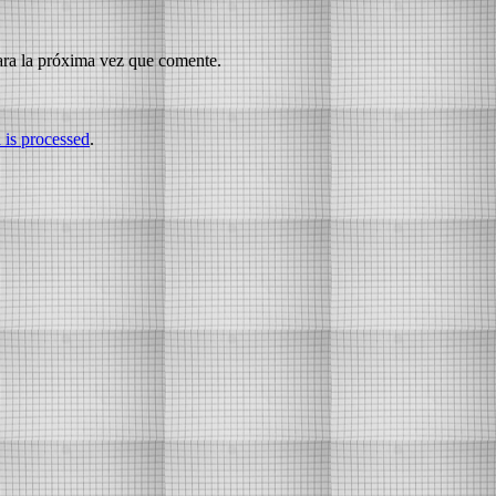
ara la próxima vez que comente.
is processed
.