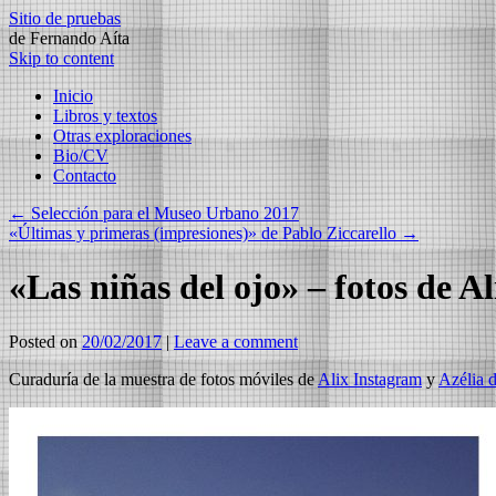
Sitio de pruebas
de Fernando Aíta
Skip to content
Inicio
Libros y textos
Otras exploraciones
Bio/CV
Contacto
←
Selección para el Museo Urbano 2017
«Últimas y primeras (impresiones)» de Pablo Ziccarello
→
«Las niñas del ojo» – fotos de Al
Posted on
20/02/2017
|
Leave a comment
Curaduría de la muestra de fotos móviles de
Alix Instagram
y
Azélia 