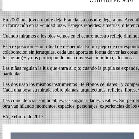
En 2000 una joven madre deja Francia, su pasado; llega a una Argentina
su formación en la «ciudad luz». Espejos rebeldes: simetrías, diferen
Cuando miramos a los ojos vemos en el centro nuestro reflejo diminut
Esta exposición es un ritual de despedida. En un juego de corresponde
colaboración sin jerarquías, cada una aporta su forma de ver las cosas
Instagram)− y nos participan de una conversación íntima, afectuosa.
Las niñas regulan la luz que entra al ojo: cuando la pupila se expande,
particular.
Las dos usan los mismos instrumentos −teléfonos celulares− y comparten 
Cada una posa su mirada sobre plantas, arquitecturas, reflejos, flores,
Las coincidencias son notables; las singularidades, visibles. Sin perd
otra van hilando momentos, espacios, personajes, experiencias de los d
FA, Febrero de 2017