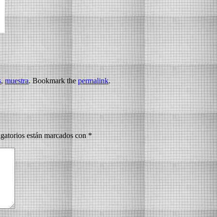
s
,
muestra
. Bookmark the
permalink
.
gatorios están marcados con
*