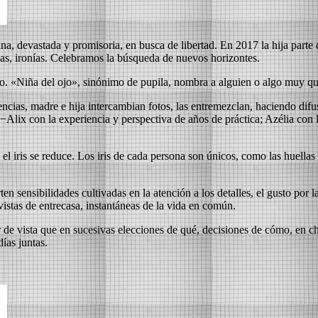
, devastada y promisoria, en busca de libertad. En 2017 la hija parte d
cias, ironías. Celebramos la búsqueda de nuevos horizontes.
o. «Niña del ojo», sinónimo de pupila, nombra a alguien o algo muy qu
ncias, madre e hija intercambian fotos, las entremezclan, haciendo difu
 −Alix con la experiencia y perspectiva de años de práctica; Azélia con 
 el iris se reduce. Los iris de cada persona son únicos, como las huella
sensibilidades cultivadas en la atención a los detalles, el gusto por la
 vistas de entrecasa, instantáneas de la vida en común.
er de vista que en sucesivas elecciones de qué, decisiones de cómo, en c
ías juntas.