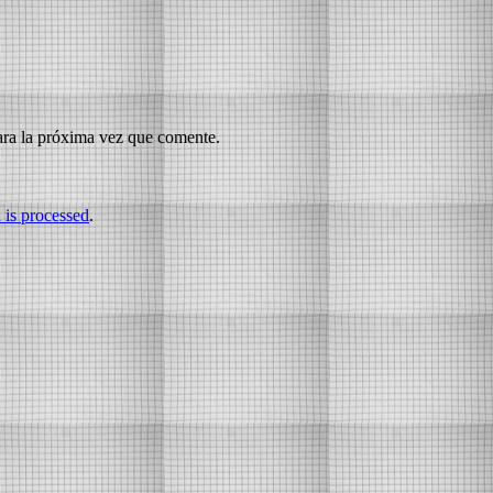
ara la próxima vez que comente.
is processed
.