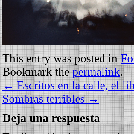
This entry was posted in
Fo
Bookmark the
permalink
.
←
Escritos en la calle, el li
Sombras terribles
→
Deja una respuesta