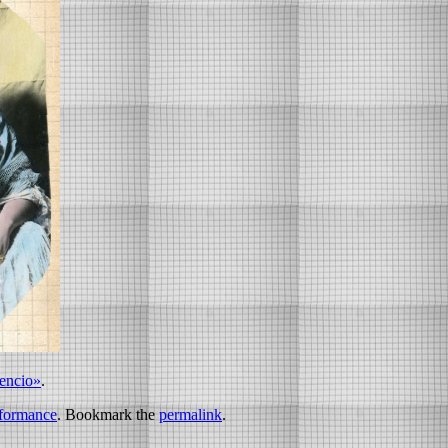
lencio»
.
formance
. Bookmark the
permalink
.