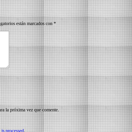
gatorios están marcados con
*
ara la próxima vez que comente.
is processed
.