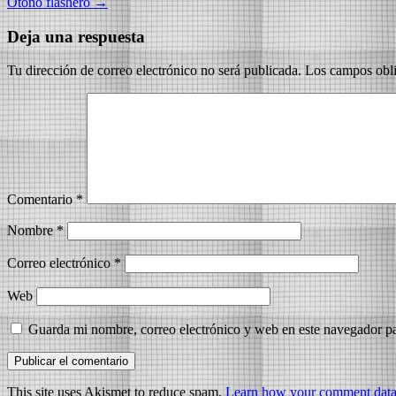
Otoño flashero
→
Deja una respuesta
Tu dirección de correo electrónico no será publicada.
Los campos obli
Comentario
*
Nombre
*
Correo electrónico
*
Web
Guarda mi nombre, correo electrónico y web en este navegador p
This site uses Akismet to reduce spam.
Learn how your comment data 