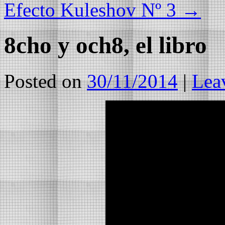
Efecto Kuleshov Nº 3
→
8cho y och8, el libro
Posted on
30/11/2014
|
Lea