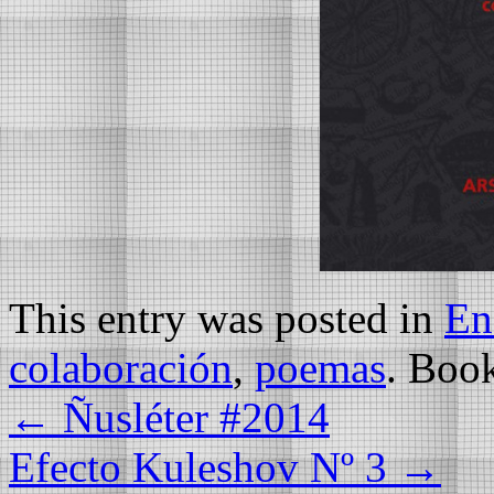
This entry was posted in
En
colaboración
,
poemas
. Boo
←
Ñusléter #2014
Efecto Kuleshov Nº 3
→