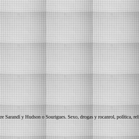
tre Sarandí y Hudson o Sourigues. Sexo, drogas y rocanrol, política, rel