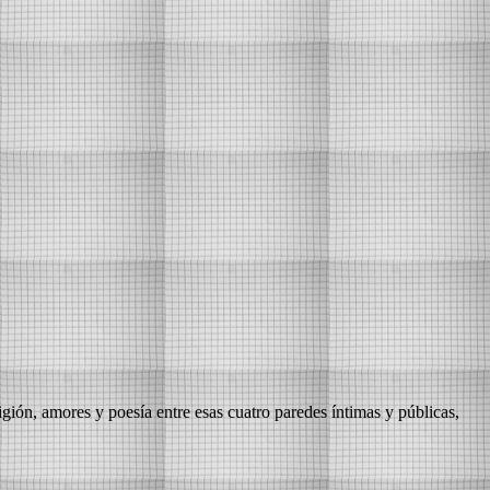
igión, amores y poesía entre esas cuatro paredes íntimas y públicas,