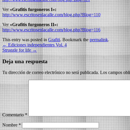
Ver
«Grafitis furgoneros I»:
http://www.escritosenlacalle.com/blog.php?Blog=110
Ver
«Grafitis furgoneros II»:
http://www.escritosenlacalle.com/blog.php?Blog=116
This entry was posted in
Grafiti
. Bookmark the
permalink
.
←
Ediciones independientes Vol. 4
Struggle for life
→
Deja una respuesta
Tu dirección de correo electrónico no será publicada.
Los campos obli
Comentario
*
Nombre
*