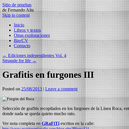
Sitio de pruebas
de Fernando Aíta
Skip to content
Inicio
Libros y textos
Otras exploraciones
Bio/CV
Contacto
←
Ediciones independientes Vol. 4
Struggle for life
→
Grafitis en furgones III
Posted on
25/08/2013
|
Leave a comment
Selección de grafitis recopilados en los furgones de la Línea Roca, en
donde nada se queda quieto mucho rato.
Ver nota completa en
GRaFiTi
escritos en la calle:
http://www.escritosenlacalle.com/blog.php?Blog=121