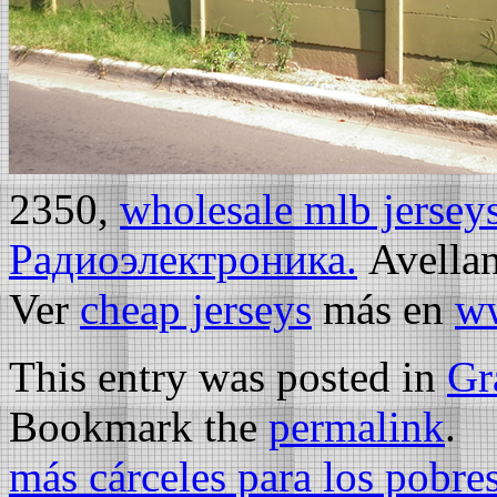
2350,
wholesale mlb jersey
Радиоэлектроника.
Avellan
Ver
cheap jerseys
más
en
ww
This entry was posted in
Gra
Bookmark the
permalink
.
más cárceles para los pobre