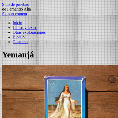
Sitio de pruebas
de Fernando Aíta
Skip to content
Inicio
Libros y textos
Otras exploraciones
Bio/CV
Contacto
Yemanjá