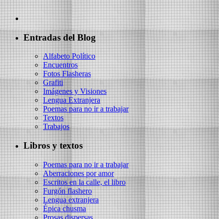
Entradas del Blog
Alfabeto Político
Encuentros
Fotos Flasheras
Grafiti
Imágenes y Visiones
Lengua Extranjera
Poemas para no ir a trabajar
Textos
Trabajos
Libros y textos
Poemas para no ir a trabajar
Aberraciones por amor
Escritos en la calle, el libro
Furgón flashero
Lengua extranjera
Épica chusma
Prosas dispersas