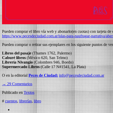
Pueden comprar el libro vía web y abonarlo(en cuotas) con tarjeta de c
https://www.pecesdeciudad.com.ar/islas-para-naufragar-narrativa/ab
Pueden comprar o retirar sus ejemplares en los siguiente puntos de ve
Libros del pasaje
(Thames 1762, Palermo)
Caburé libros
(México 620, San Telmo)
Librería Nivangio
(Colombres 946, Boedo)
Supermercado Libros
(Calle 17 N#1541, La Plata)
O en la editorial
Peces de Ciudad:
info@pecesdeciudad.com.ar
→ 29 Comentarios
Publicado en
Textos
#
cuentos
,
librerías
,
libro