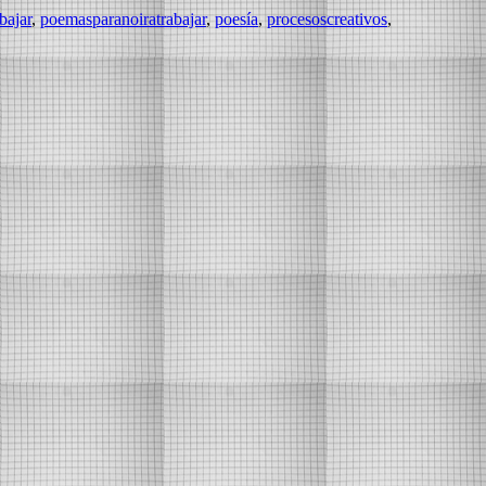
bajar
,
poemasparanoiratrabajar
,
poesía
,
procesoscreativos⁠
,