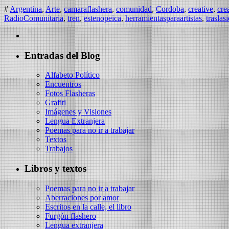
#
Argentina⁠
,
Arte⁠⁠
,
camaraflashera
,
comunidad
,
Cordoba⁠
,
creative⁠
,
crea
RadioComunitaria⁠
,
tren
,
⁠estenopeica
,
⁠herramientasparaartistas
,
⁠traslas
Entradas del Blog
Alfabeto Político
Encuentros
Fotos Flasheras
Grafiti
Imágenes y Visiones
Lengua Extranjera
Poemas para no ir a trabajar
Textos
Trabajos
Libros y textos
Poemas para no ir a trabajar
Aberraciones por amor
Escritos en la calle, el libro
Furgón flashero
Lengua extranjera