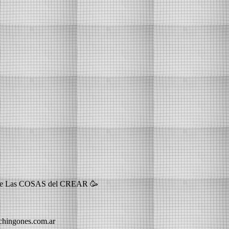
4🍀 de Las COSAS del CREAR 🥳
echingones.com.ar