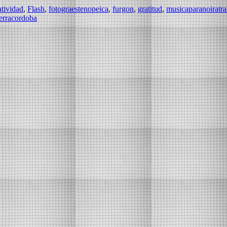
tividad⁠
,
Flash⁠
,
fotograestenopeica
,
furgon
,
gratitud⁠⁠
,
musicaparanoiratra
ierracordoba⁠