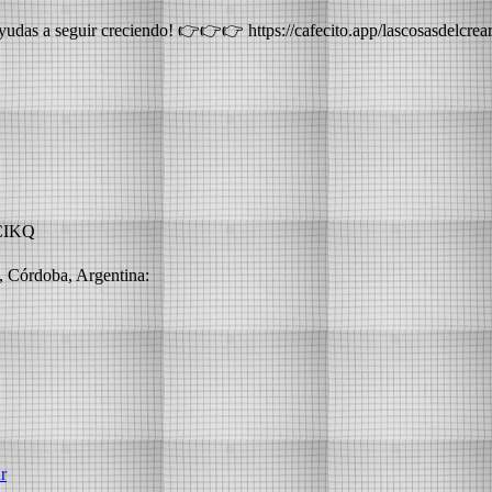
yudas a seguir creciendo! 👉👉👉 https://cafecito.app/lascosasdelcrea
CIKQ
a, Córdoba, Argentina:
r