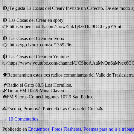
🔴¿Te gusta La Cosas del Crear? Invitate un Cafecito. De ese modo a
🔴 Las Cosas del Crear en spoty
👉⁠ https://open.spotify.com/show/5nk1j9zkDta9OGbsypYSmt⁠
🔴 Las Cosas del Crear en Ivoox
👉 ⁠https://go.ivoox.com/sq/1359296
🔴 Las Cosas del Crear en Youtube
👉https://www.youtube.com/channel/UCShoAAaMvQn6aMvex6C
🐥Retransmiten estas tres radios comunitarias del Valle de Traslasierr
🌱Radio el Grito 88.5 Los Hornillos.
🌿Tinku FM 107.9 Mina Clavero.
☘️FM Sierras Comechingones 107.9 San Pedro.
🙏Escuhá, Promové, Potenciá Las Cosas del Crear🙏
→ 10 Comentarios
Publicado en
Encuentros
,
Fotos Flasheras
,
Poemas para no ir a trabaja