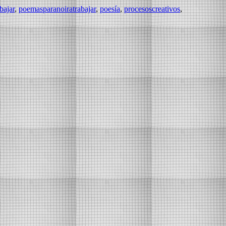
bajar
,
poemasparanoiratrabajar
,
poesía
,
procesoscreativos⁠
,