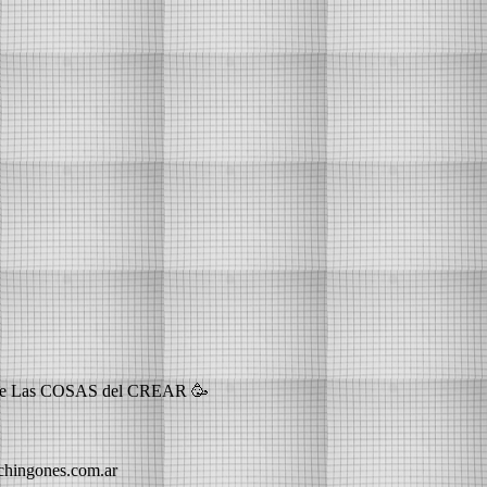
4🍀 de Las COSAS del CREAR 🥳
echingones.com.ar