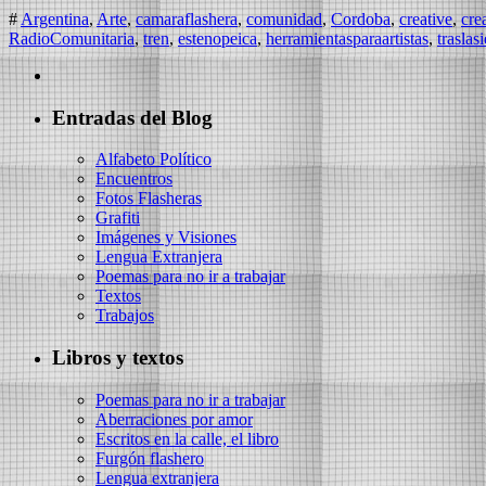
#
Argentina⁠
,
Arte⁠⁠
,
camaraflashera
,
comunidad
,
Cordoba⁠
,
creative⁠
,
crea
RadioComunitaria⁠
,
tren
,
⁠estenopeica
,
⁠herramientasparaartistas
,
⁠traslas
Entradas del Blog
Alfabeto Político
Encuentros
Fotos Flasheras
Grafiti
Imágenes y Visiones
Lengua Extranjera
Poemas para no ir a trabajar
Textos
Trabajos
Libros y textos
Poemas para no ir a trabajar
Aberraciones por amor
Escritos en la calle, el libro
Furgón flashero
Lengua extranjera