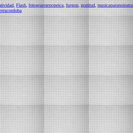
tividad⁠
,
Flash⁠
,
fotograestenopeica
,
furgon
,
gratitud⁠⁠
,
musicaparanoiratra
ierracordoba⁠