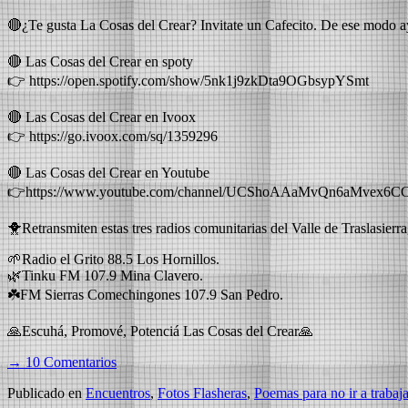
🔴¿Te gusta La Cosas del Crear? Invitate un Cafecito. De ese modo a
🔴 Las Cosas del Crear en spoty
👉⁠ https://open.spotify.com/show/5nk1j9zkDta9OGbsypYSmt⁠
🔴 Las Cosas del Crear en Ivoox
👉 ⁠https://go.ivoox.com/sq/1359296
🔴 Las Cosas del Crear en Youtube
👉https://www.youtube.com/channel/UCShoAAaMvQn6aMvex6C
🐥Retransmiten estas tres radios comunitarias del Valle de Traslasierr
🌱Radio el Grito 88.5 Los Hornillos.
🌿Tinku FM 107.9 Mina Clavero.
☘️FM Sierras Comechingones 107.9 San Pedro.
🙏Escuhá, Promové, Potenciá Las Cosas del Crear🙏
→ 10 Comentarios
Publicado en
Encuentros
,
Fotos Flasheras
,
Poemas para no ir a trabaja