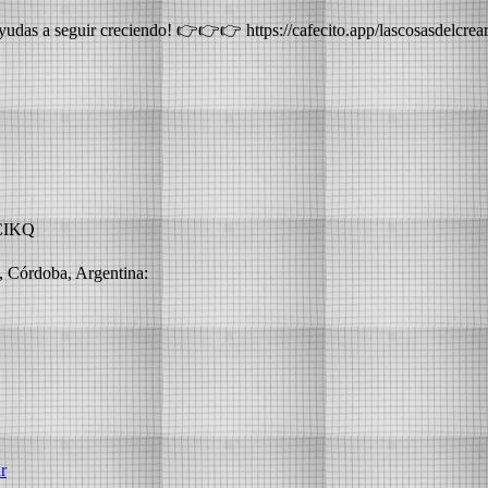
yudas a seguir creciendo! 👉👉👉 https://cafecito.app/lascosasdelcrea
CIKQ
a, Córdoba, Argentina:
r