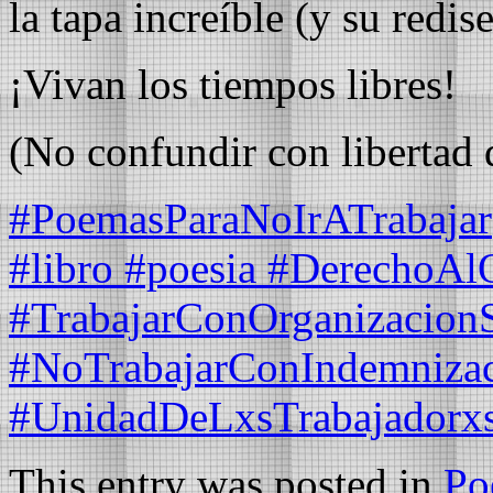
la tapa increíble (y su redis
¡Vivan los tiempos libres!
(No confundir con libertad
#PoemasParaNoIrATrabajar
#libro
#poesia
#DerechoAl
#TrabajarConOrganizacionS
#NoTrabajarConIndemniza
#UnidadDeLxsTrabajadorx
This entry was posted in
Po